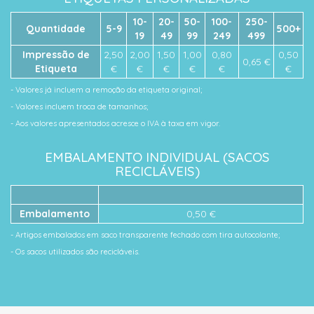
10-
20-
50-
100-
250-
Quantidade
5-9
500+
19
49
99
249
499
Impressão de
2,50
2,00
1,50
1,00
0,80
0,50
0,65 €
Etiqueta
€
€
€
€
€
€
- Valores já incluem a remoção da etiqueta original;
- Valores incluem troca de tamanhos;
- Aos valores apresentados acresce o IVA à taxa em vigor.
EMBALAMENTO INDIVIDUAL (SACOS
RECICLÁVEIS)
Embalamento
0,50 €
- Artigos embalados em saco transparente fechado com tira autocolante;
- Os sacos utilizados são recicláveis.