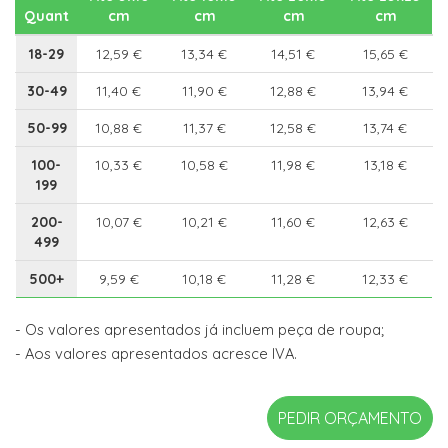
Quant
cm
cm
cm
cm
18-29
12,59 €
13,34 €
14,51 €
15,65 €
30-49
11,40 €
11,90 €
12,88 €
13,94 €
50-99
10,88 €
11,37 €
12,58 €
13,74 €
100-
10,33 €
10,58 €
11,98 €
13,18 €
199
200-
10,07 €
10,21 €
11,60 €
12,63 €
499
500+
9,59 €
10,18 €
11,28 €
12,33 €
- Os valores apresentados já incluem peça de roupa;
- Aos valores apresentados acresce IVA.
PEDIR ORÇAMENTO