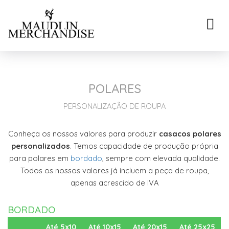
Toggle
naviga
POLARES
PERSONALIZAÇÃO DE ROUPA
Conheça os nossos valores para produzir
casacos polares
personalizados
. Temos capacidade de produção própria
para polares em
bordado
, sempre com elevada qualidade.
Todos os nossos valores já incluem a peça de roupa,
apenas acrescido de IVA
BORDADO
Até 5x10
Até 10x15
Até 20x15
Até 25x25