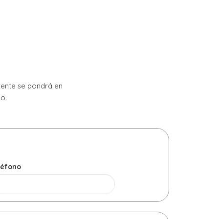
tente se pondrá en
o.
léfono