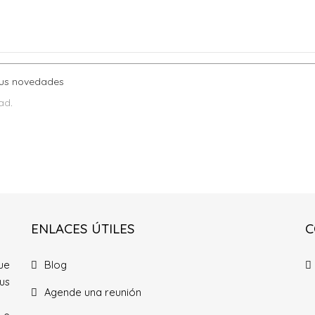
sus novedades
dad
.
ENLACES ÚTILES
C
ue
Blog
us
Agende una reunión